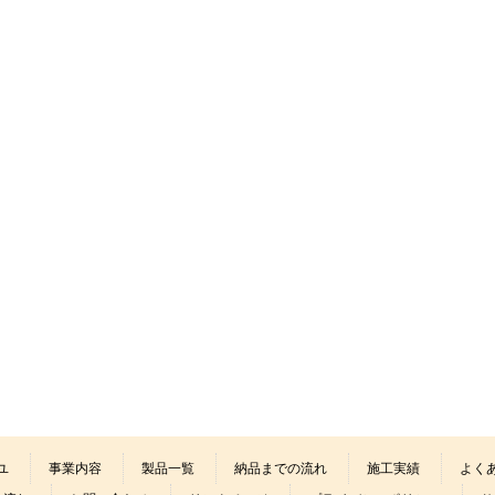
ユ
事業内容
製品一覧
納品までの流れ
施工実績
よく